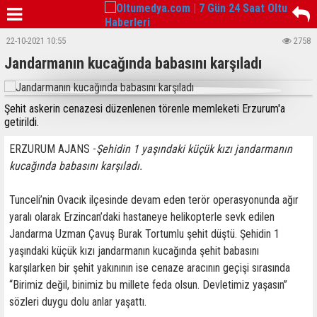
22-10-2021 10:55
2758
Jandarmanın kucağında babasını karşıladı
Şehit askerin cenazesi düzenlenen törenle memleketi Erzurum'a
getirildi.
ERZURUM AJANS -
Şehidin 1 yaşındaki küçük kızı jandarmanın
kucağında babasını karşıladı.
Tunceli’nin Ovacık ilçesinde devam eden terör operasyonunda ağır
yaralı olarak Erzincan’daki hastaneye helikopterle sevk edilen
Jandarma Uzman Çavuş Burak Tortumlu şehit düştü. Şehidin 1
yaşındaki küçük kızı jandarmanın kucağında şehit babasını
karşılarken bir şehit yakınının ise cenaze aracının geçişi sırasında
“Birimiz değil, binimiz bu millete feda olsun. Devletimiz yaşasın”
sözleri duygu dolu anlar yaşattı.