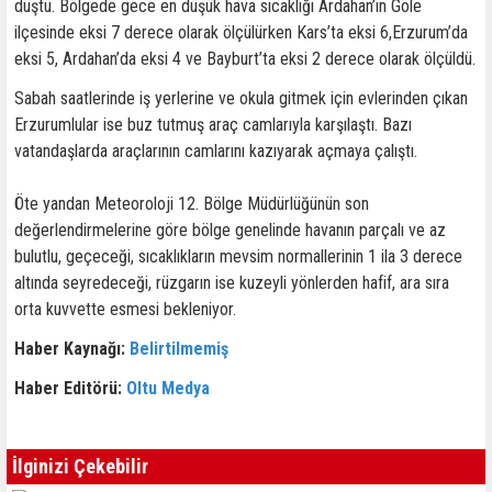
düştü. Bölgede gece en düşük hava sıcaklığı Ardahan’ın Göle
ilçesinde eksi 7 derece olarak ölçülürken Kars’ta eksi 6,Erzurum’da
eksi 5, Ardahan’da eksi 4 ve Bayburt’ta eksi 2 derece olarak ölçüldü.
Sabah saatlerinde iş yerlerine ve okula gitmek için evlerinden çıkan
Erzurumlular ise buz tutmuş araç camlarıyla karşılaştı. Bazı
vatandaşlarda araçlarının camlarını kazıyarak açmaya çalıştı.
Öte yandan Meteoroloji 12. Bölge Müdürlüğünün son
değerlendirmelerine göre bölge genelinde havanın parçalı ve az
bulutlu, geçeceği, sıcaklıkların mevsim normallerinin 1 ila 3 derece
altında seyredeceği, rüzgarın ise kuzeyli yönlerden hafif, ara sıra
orta kuvvette esmesi bekleniyor.
Haber Kaynağı:
Belirtilmemiş
Haber Editörü:
Oltu Medya
İlginizi Çekebilir