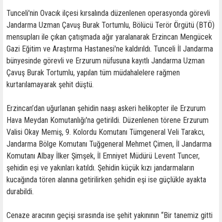
Tunceli'nin Ovacık ilçesi kırsalında düzenlenen operasyonda görevli
Jandarma Uzman Çavuş Burak Tortumlu, Bölücü Terör Örgütü (BTÖ)
mensupları ile çıkan çatışmada ağır yaralanarak Erzincan Mengücek
Gazi Eğitim ve Araştırma Hastanesi'ne kaldırıldı. Tunceli İl Jandarma
bünyesinde görevli ve Erzurum nüfusuna kayıtlı Jandarma Uzman
Çavuş Burak Tortumlu, yapılan tüm müdahalelere rağmen
kurtarılamayarak şehit düştü.
Erzincan’dan uğurlanan şehidin naaşı askeri helikopter ile Erzurum
Hava Meydan Komutanlığı'na getirildi. Düzenlenen törene Erzurum
Valisi Okay Memiş, 9. Kolordu Komutanı Tümgeneral Veli Tarakcı,
Jandarma Bölge Komutanı Tuğgeneral Mehmet Çimen, İl Jandarma
Komutanı Albay İlker Şimşek, İl Emniyet Müdürü Levent Tuncer,
şehidin eşi ve yakınları katıldı. Şehidin küçük kızı jandarmaların
kucağında tören alanına getirilirken şehidin eşi ise güçlükle ayakta
durabildi.
Cenaze aracının geçişi sırasında ise şehit yakınının “Bir tanemiz gitti