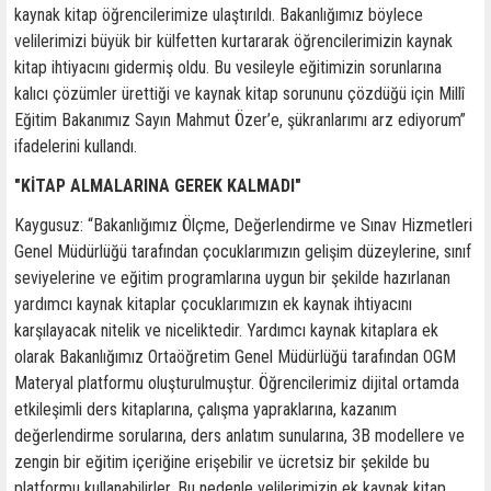
kaynak kitap öğrencilerimize ulaştırıldı. Bakanlığımız böylece
velilerimizi büyük bir külfetten kurtararak öğrencilerimizin kaynak
kitap ihtiyacını gidermiş oldu. Bu vesileyle eğitimizin sorunlarına
kalıcı çözümler ürettiği ve kaynak kitap sorununu çözdüğü için Millî
Eğitim Bakanımız Sayın Mahmut Özer’e, şükranlarımı arz ediyorum”
ifadelerini kullandı.
"KİTAP ALMALARINA GEREK KALMADI"
Kaygusuz: “Bakanlığımız Ölçme, Değerlendirme ve Sınav Hizmetleri
Genel Müdürlüğü tarafından çocuklarımızın gelişim düzeylerine, sınıf
seviyelerine ve eğitim programlarına uygun bir şekilde hazırlanan
yardımcı kaynak kitaplar çocuklarımızın ek kaynak ihtiyacını
karşılayacak nitelik ve niceliktedir. Yardımcı kaynak kitaplara ek
olarak Bakanlığımız Ortaöğretim Genel Müdürlüğü tarafından OGM
Materyal platformu oluşturulmuştur. Öğrencilerimiz dijital ortamda
etkileşimli ders kitaplarına, çalışma yapraklarına, kazanım
değerlendirme sorularına, ders anlatım sunularına, 3B modellere ve
zengin bir eğitim içeriğine erişebilir ve ücretsiz bir şekilde bu
platformu kullanabilirler. Bu nedenle velilerimizin ek kaynak kitap