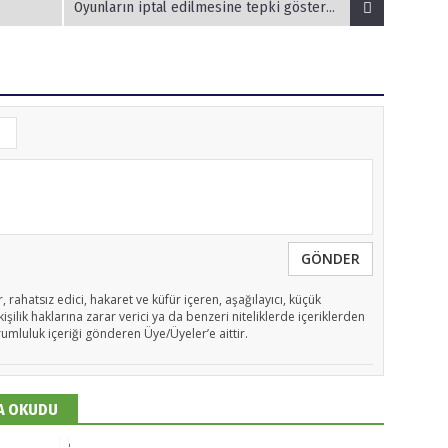
Oyunların iptal edilmesine tepki gösteren tek kişi oldu
GÖNDER
, rahatsız edici, hakaret ve küfür içeren, aşağılayıcı, küçük
işilik haklarına zarar verici ya da benzeri niteliklerde içeriklerden
rumluluk içeriği gönderen Üye/Üyeler’e aittir.
DA OKUDU