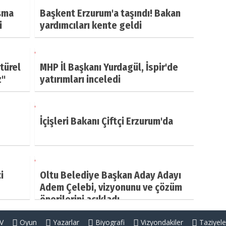
ışma
Başkent Erzurum'a taşındı! Bakan
i
yardımcıları kente geldi
türel
MHP İl Başkanı Yurdagül, İspir'de
''
yatırımları inceledi
İçişleri Bakanı Çiftçi Erzurum'da
i
Oltu Belediye Başkan Aday Adayı
Adem Çelebi, vizyonunu ve çözüm
önerilerini açıkladı
V
Oyun
Yazarlar
Biyografi
Vizyondakiler
Taziyele