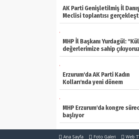
AK Parti Genişletilmiş İl Dan
Meclisi toplantısı gerçekleşt
MHP İl Başkanı Yurdagül: ''Kül
değerlerimize sahip çıkıyoruz
Erzurum'da AK Parti Kadın
Kolları'nda yeni dönem
MHP Erzurum'da kongre sürec
başlıyor
Ana Sayfa
Foto Galeri
Web T