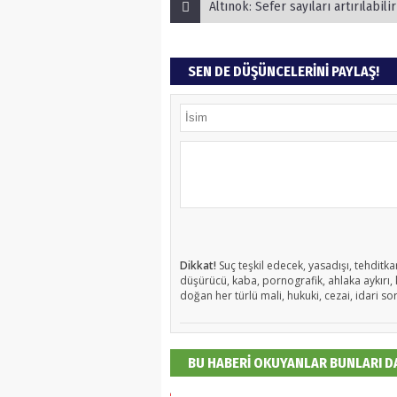
Altınok: Sefer sayıları artırılabilir
SEN DE DÜŞÜNCELERİNİ PAYLAŞ!
Dikkat!
Suç teşkil edecek, yasadışı, tehditkar
düşürücü, kaba, pornografik, ahlaka aykırı, k
doğan her türlü mali, hukuki, cezai, idari so
BU HABERİ OKUYANLAR BUNLARI 