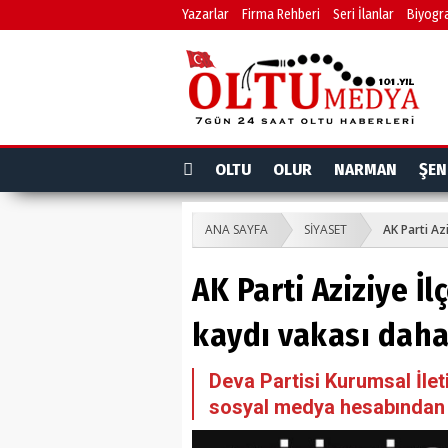
Yazarlar
Firma Rehberi
Seri İlanlar
Biyogra
OLTU
OLUR
NARMAN
ŞEN
ANA SAYFA
SİYASET
AK Parti Az
AK Parti Aziziye İl
kaydı vakası dah
Deva Partisi Kurumsal İle
sosyal medya hesabından 