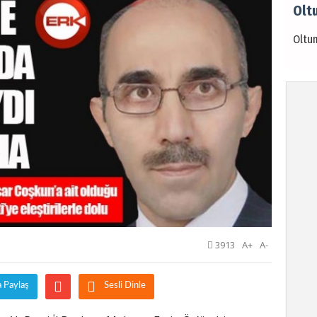
Olt
Oltu
Kadi
KENE
ÖLD
3913
A+
A-
a Paylaş
Sesli Dinle