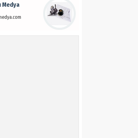
u Medya
medya.com
r Parlak
 DEĞİL, İHMAL
ÜRÜYOR