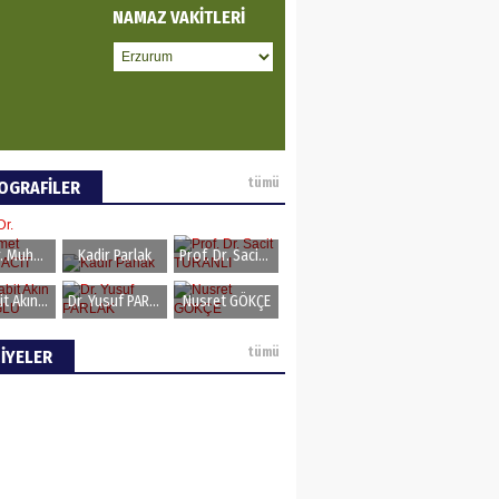
NAMAZ VAKİTLERİ
tümü
OGRAFİLER
Prof.Dr. Muhammet Hanifi MACİT
Kadir Parlak
Prof. Dr. Sacit TURANLI
​Dr. Sabit Akın ZAİMOĞLU​
Dr. Yusuf PARLAK
Nusret GÖKÇE
tümü
İYELER