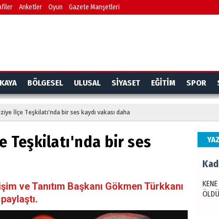
filer
Anketler
Oyun
Gazete Manşetleri
Kadi
KENE
ÖLD
KAYA
BÖLGESEL
ULUSAL
SİYASET
EĞİTİM
SPOR
Olt
iziye İlçe Teşkilatı'nda bir ses kaydı vakası daha
Oltu
çe Teşkilatı'nda bir ses
YA
a
Kadi
KENE
tişim ve Tanıtım Başkanı Gökmen Türkkanı
ÖLD
paylaştı.