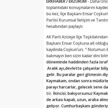
ERKHABER / ERZURUM
- Daha Önce
toplantıdaki konuşmalarını kaydede
bu kez, İlçe Başkanı Ensar Coşkun’
Partisi Kurumsal İletişim ve Tan
hesabından paylaştı.
AK Parti Azizeye İlçe Teşkilatında
Başkanı Ensar Coşkuna ait olduğu i
kaydında Coşkun’un; “ Notumun i
bakmayın ben sizin kadar dini bi
döneminde haddinden fazla israf 
Aralık ayı,devlette çalışanlar bi
gelir. Bu paralar geri gitmesin di
Kaymakam, ondan sonra müdürler, 
parayı harcarlar, gelecek sene d
bir.
İkincisi; bakıyorsunuz Kaymak
(20 Şubat - 20 Mart)
de arkası kapalı, uzun, araba alm
Balık Burcunun 09.08.2026 Günlü
geliyor. Cumhurbaşkanı gönderiyo