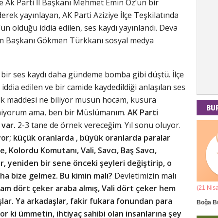
 Ak Parti İl Başkanı Mehmet Emin Öz’ün bir
rek yayınlayan, AK Parti Aziziye İlçe Teşkilatında
un olduğu iddia edilen, ses kaydı yayınlandı. Deva
ıtım Başkanı Gökmen Türkkanı sosyal medya
n bir ses kaydı daha gündeme bomba gibi düştü. İlçe
ddia edilen ve bir camide kaydedildiği anlaşılan ses
lk maddesi ne biliyor musun hocam, kusura
BU
lmiyorum ama, ben bir Müslümanım.
AK Parti
var.
2-3 tane de örnek vereceğim. Yıl sonu oluyor.
liyor; küçük oranlarda , büyük oranlarda paralar
ye, Kolordu Komutanı, Vali, Savcı, Baş Savcı,
yeniden bir sene önceki şeyleri değiştirip, o
aha bize gelmez. Bu kimin malı?
Devletimizin malı
am dört çeker araba almış, Vali dört çeker hem
(21 Mart - 20 Nisan)
(21 Nis
ışlar. Ya arkadaşlar, fakir fukara fonundan para
k Yorumu
Koç Burcunun 09.08.2026 Günlük Yorumu
Boğa B
r ki ümmetin, ihtiyaç sahibi olan insanlarına şey