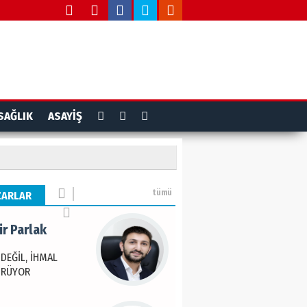
r Parlak
 DEĞİL, İHMAL
ÜRÜYOR
SAĞLIK
ASAYİŞ
u Medya
medya.com
tümü
ZARLAR
r Parlak
 DEĞİL, İHMAL
ÜRÜYOR