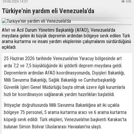
29-06-2026 14:07
696
Türkiye'nin yardım eli Venezuela'da
Afet ve Acil Durum Yönetimi Başkanlığı (AFAD), Venezuela'da
meydana gelen iki büyük depremin ardından bölgeye sevk edilen Türk
arama kurtarma ve insani yardım ekiplerinin çalışmalarını sürdürdüğünü
açıkladı.
25 Haziran 2026 tarihinde Venezuela'nın Yaracuy bölgesinde art
arda 7,2 ve 7,5 büyüklüğünde iki şiddetli deprem meydana geldi.
Depremlerin ardından AFAD koordinasyonunda, Dışişleri Bakanlığı,
Milli Savunma Bakanlığı, Sağlık Bakanlığı ve Cumhurbaşkanlığı
Güvenlik İşleri Genel Müdürlüğü başta olmak üzere ilgili kurumlarla
hızlı bir koordinasyon sağlanarak yardım hazırlıkları başlatıldı.
İhtiyaçlar doğrultusunda Milli Savunma Bakanlığına ait iki uçakla
bölgeye 75 personel, 5 arama kurtarma aracı ve 6 arama kurtarma
köpeği sevk edildi. Türk ekipleri, Venezuela'nın başkenti Karakas'ta
bulunan Simon Bolivar Uluslararası Havaalanı'na ulaştı.