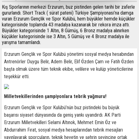
Kış Sporlarının merkezi Erzurum, buz pistinden gelen tarihi bir zaferle
gururlandı. Short Track ( sürat pateni) Türkiye Şampiyonası’na damga
vuran Erzurum Gençlik ve Spor Kulübü, hem büyükler hemde küçükler
kategorisinde toplamda 43 madalya kazanarak bir rekora imza attı.
Büyükler kategorisinde 1 Altın, 8 Gümüş, 6 Bronz madalya alınırken
küçükler kategorisinde ise 3 Altın, 5 Gümüş ve 4 Bronz madalya ile
yarışma tamamlandı.
Erzurum Gençlik ve Spor Kulübü yönetimi sosyal medya hesabından
Antrenörler Duygu Belir, Adem Belir, Elif Özden Çam ve Fatih Özden
başta olmak üzere tüm teknik ekibe, velilere ve kulüp yöneticilerine
teşekkür etti.
Milletvekillerinden şampiyonlara tebrik yağmuru!
Erzurum Gençlik ve Spor Kulübü’nün buz pistindeki bu büyük
başarısı siyaset dünyasında da geniş yankı uyandırdı. AK Parti
Erzurum Milletvekilleri Selami Altınok, Mehmet Emin Öz ve
Abdurrahim Fırat, sosyal medya hesaplarından tebrik mesajları
yayınlayarak sporcuların, teknik heyetin ve şehrin sevincine ortak