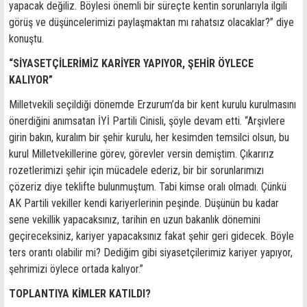
yapacak değiliz. Böylesi önemli bir süreçte kentin sorunlarıyla ilgili
görüş ve düşüncelerimizi paylaşmaktan mı rahatsız olacaklar?” diye
konuştu.
“SİYASETÇİLERİMİZ KARİYER YAPIYOR, ŞEHİR ÖYLECE
KALIYOR”
Milletvekili seçildiği dönemde Erzurum’da bir kent kurulu kurulmasını
önerdiğini anımsatan İYİ Partili Cinisli, şöyle devam etti. “Arşivlere
girin bakın, kuralım bir şehir kurulu, her kesimden temsilci olsun, bu
kurul Milletvekillerine görev, görevler versin demiştim. Çıkarırız
rozetlerimizi şehir için mücadele ederiz, bir bir sorunlarımızı
çözeriz diye teklifte bulunmuştum. Tabi kimse oralı olmadı. Çünkü
AK Partili vekiller kendi kariyerlerinin peşinde. Düşünün bu kadar
sene vekillik yapacaksınız, tarihin en uzun bakanlık dönemini
geçireceksiniz, kariyer yapacaksınız fakat şehir geri gidecek. Böyle
ters orantı olabilir mi? Dediğim gibi siyasetçilerimiz kariyer yapıyor,
şehrimizi öylece ortada kalıyor.”
TOPLANTIYA KİMLER KATILDI?