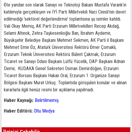
Öte yandan son olarak Sanayi ve Teknoloji Bakanı Mustafa Varank’ın
katılımıyla gerçekleşen ve İYİ Parti Milletvekili Naci Cinisli’nin davet
edilmediği ‘sektörel değerlendirme’ toplantısına şu isimler katıldı.
Vali Okay Memiş, AK Parti Erzurum Milletvekilleri Recep Akdağ,
Selami Altınok, Zehra Taşkesenlioğlu Ban, İbrahim Aydemir,
Büyükşehir Belediye Başkanı Mehmet Sekmen, AK Parti il Başkanı
Mehmet Emin Öz, Atatürk Üniversitesi Rektörü Ömer Çomaklı,
Erzurum Teknik Üniversitesi Rektörü Bülent Çakmak, Erzurum
Ticaret ve Sanayi Odası Başkanı Lütfü Yücelik, DAP Başkanı Adnan
Demir, KUDAKA Genel Sekreteri Osman Demirdöğen, Erzurum
Ticaret Borsası Başkanı Hakan Oral, Erzurum 1. Organize Sanayi
Bölgesi Başkanı Murat Urkuç. Toplantıda görüşülen konular ve alınan
kararlarla ilgili henüz resmi bir açıklama yapılmadı.
Haber Kaynağı:
Belirtilmemiş
Haber Editörü:
Oltu Medya
İlginizi Çekebilir