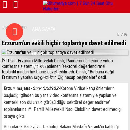
Haber Ara:
08-05-2020 09:31
ANA SAYFA
5198
OLTU
Erzurum'un vekili hiçbir toplantıya davet edilmedi
OLUR
İYİ Parti Erzurum Milletvekili Cinisli, Pandemi günlerinde video
NARMAN
konferans sistemiyle düzenlenen ‘sektörel değerlendirme’
toplantılarından hiç birine davet edilmedi. Cinisli, ''Bu bana değil
Erzurum’a yapılan saygısızlıktır. Çiğ hesap peşindeler'' dedi.
ŞENKAYA
Erzurumajans
-Onur SAĞSÖZ-
Korona Virüse karşı önlemlerin
BÖLGESEL
başladığı günden bu yana video konferans sistemiyle yapılan ve
ULUSAL
kentteki son durumun görüşüldüğü ‘sektörel değerlendirme’
toplantılarına İYİ Partili Milletvekili Naci Cinisli’nin davet edilmediği
SİYASET
ortaya çıktı.
EĞİTİM
Son olarak Sanayi ve Teknoloji Bakanı Mustafa Varank’ın katıldığı