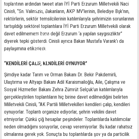
toplantının ardından tweet atan İYİ Parti Erzurum Milletvekili Naci
SPOR
Cinisli, “Sn. Valimizin, Bakanların, AKP MV’lerinin, Belediye Bşk’nın,
rektörlerin, sektör temsilcilerinin katılımlarıyla şehrimizin sorunlarının
SAĞLIK
tartışıldığı sektörel toplantılara İYİ Parti Erzurum Milletvekili olarak
davet edilmemem bana değil Erzurum ‘a yapılan saygısızlıktır”
ASAYİŞ
diyerek tepki gösterdi. Cinisli ayrıca Bakan Mustafa Varank’ı da
FOTO HABER
paylaşımına etiketledi.
KÜNYE
“KENDİLERİ ÇALIP, KENDİLERİ OYNUYOR”
Şimdiye kadar Tarım ve Orman Bakanı Dr. Bekir Pakdemirli,
Ulaştırma ve Altyapı Bakanı Adil Karaismailoğlu, Aile, Çalışma ve
Sosyal Hizmetler Bakanı Zehra Zümrüt Selçuk’un katılımlarıyla
gerçekleştirilen toplantıların hiç birine davet edilmediğini belirten
Milletvekili Cinisli, “AK Partili Milletvekilleri kendileri çalıp, kendileri
oynuyorlar. Toplantı organize ediyorlar, şehrin vekilini davet
etmiyorlar. Çünkü çiğ hesaplar peşindeler. Toplantılarda katılımcılar
neden olmadığımı soruyorlar, cevap veremiyorlar. Bu kadar rahatsız
olmalarına gerek yok. Sonuçta bu toplantılarda şov ya da particilik