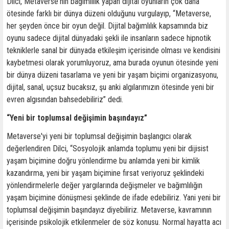
Dilci, Metaverse'nin bağımlılık yapan dijital oyunların çok daha
ötesinde farklı bir dünya düzeni olduğunu vurgulayıp, “Metaverse,
her şeyden önce bir oyun değil. Dijital bağımlılık kapsamında biz
oyunu sadece dijital dünyadaki şekli ile insanların sadece hipnotik
tekniklerle sanal bir dünyada etkileşim içerisinde olması ve kendisini
kaybetmesi olarak yorumluyoruz, ama burada oyunun ötesinde yeni
bir dünya düzeni tasarlama ve yeni bir yaşam biçimi organizasyonu,
dijital, sanal, uçsuz bucaksız, şu anki algılarımızın ötesinde yeni bir
evren algısından bahsedebiliriz” dedi.
“Yeni bir toplumsal değişimin başındayız”
Metaverse'yi yeni bir toplumsal değişimin başlangıcı olarak
değerlendiren Dilci, “Sosyolojik anlamda toplumu yeni bir dijisist
yaşam biçimine doğru yönlendirme bu anlamda yeni bir kimlik
kazandırma, yeni bir yaşam biçimine fırsat veriyoruz şeklindeki
yönlendirmelerle değer yargılarında değişmeler ve bağımlılığın
yaşam biçimine dönüşmesi şeklinde de ifade edebiliriz. Yani yeni bir
toplumsal değişimin başındayız diyebiliriz. Metaverse, kavramının
içerisinde psikolojik etkilenmeler de söz konusu. Normal hayatta acı