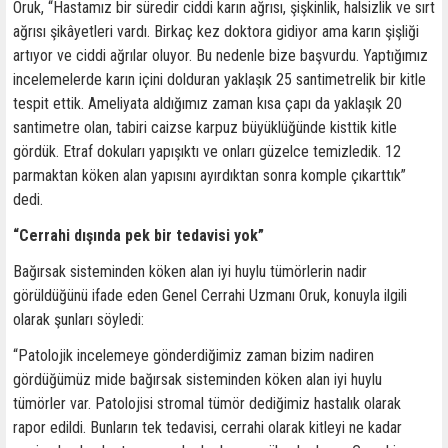
Oruk, “Hastamız bir süredir ciddi karın ağrısı, şişkinlik, halsizlik ve sırt
ağrısı şikâyetleri vardı. Birkaç kez doktora gidiyor ama karın şişliği
artıyor ve ciddi ağrılar oluyor. Bu nedenle bize başvurdu. Yaptığımız
incelemelerde karın içini dolduran yaklaşık 25 santimetrelik bir kitle
tespit ettik. Ameliyata aldığımız zaman kısa çapı da yaklaşık 20
santimetre olan, tabiri caizse karpuz büyüklüğünde kisttik kitle
gördük. Etraf dokuları yapışıktı ve onları güzelce temizledik. 12
parmaktan köken alan yapısını ayırdıktan sonra komple çıkarttık”
dedi.
“Cerrahi dışında pek bir tedavisi yok”
Bağırsak sisteminden köken alan iyi huylu tümörlerin nadir
görüldüğünü ifade eden Genel Cerrahi Uzmanı Oruk, konuyla ilgili
olarak şunları söyledi:
“Patolojik incelemeye gönderdiğimiz zaman bizim nadiren
gördüğümüz mide bağırsak sisteminden köken alan iyi huylu
tümörler var. Patolojisi stromal tümör dediğimiz hastalık olarak
rapor edildi. Bunların tek tedavisi, cerrahi olarak kitleyi ne kadar