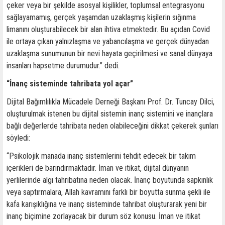
çeker veya bir şekilde asosyal kişilikler, toplumsal entegrasyonu
sağlayamamış, gerçek yaşamdan uzaklaşmış kişilerin sığınma
limanını oluşturabilecek bir alan ihtiva etmektedir. Bu açıdan Covid
ile ortaya çıkan yalnızlaşma ve yabancılaşma ve gerçek dünyadan
uzaklaşma sunumunun bir nevi hayata geçirilmesi ve sanal dünyaya
insanları hapsetme durumudur.” dedi.
“İnanç sisteminde tahribata yol açar”
Dijital Bağımlılıkla Mücadele Derneği Başkanı Prof. Dr. Tuncay Dilci,
oluşturulmak istenen bu dijital sistemin inanç sistemini ve inançlara
bağlı değerlerde tahribata neden olabileceğini dikkat çekerek şunları
söyledi:
“Psikolojik manada inanç sistemlerini tehdit edecek bir takım
içerikleri de barındırmaktadır. İman ve itikat, dijital dünyanın
yerlilerinde algı tahribatına neden olacak. İnanç boyutunda sapkınlık
veya saptırmalara, Allah kavramını farklı bir boyutta sunma şekli ile
kafa karışıklığına ve inanç sisteminde tahribat oluşturarak yeni bir
inanç biçimine zorlayacak bir durum söz konusu. İman ve itikat