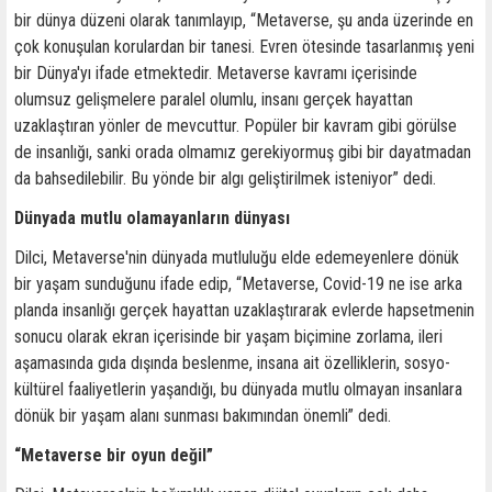
bir dünya düzeni olarak tanımlayıp, “Metaverse, şu anda üzerinde en
çok konuşulan korulardan bir tanesi. Evren ötesinde tasarlanmış yeni
bir Dünya'yı ifade etmektedir. Metaverse kavramı içerisinde
olumsuz gelişmelere paralel olumlu, insanı gerçek hayattan
uzaklaştıran yönler de mevcuttur. Popüler bir kavram gibi görülse
de insanlığı, sanki orada olmamız gerekiyormuş gibi bir dayatmadan
da bahsedilebilir. Bu yönde bir algı geliştirilmek isteniyor” dedi.
Dünyada mutlu olamayanların dünyası
Dilci, Metaverse'nin dünyada mutluluğu elde edemeyenlere dönük
bir yaşam sunduğunu ifade edip, “Metaverse, Covid-19 ne ise arka
planda insanlığı gerçek hayattan uzaklaştırarak evlerde hapsetmenin
sonucu olarak ekran içerisinde bir yaşam biçimine zorlama, ileri
aşamasında gıda dışında beslenme, insana ait özelliklerin, sosyo-
kültürel faaliyetlerin yaşandığı, bu dünyada mutlu olmayan insanlara
dönük bir yaşam alanı sunması bakımından önemli” dedi.
“Metaverse bir oyun değil”