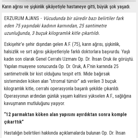
Karın ağrısı ve şişkinlik şikâyetiyle hastaneye gitti, büyük şok yaşadı.
ERZURUM AJANS -
Vücudunda bir süredir bazı belirtiler fark
eden 75 yaşındaki kadının karnından, 25 santimetre
uzunluğunda, 3 buçuk kilogramlık kitle çıkartıldı.
Eskişehir'e şehir dışından gelen A.F. (75), karın ağrısı, şişkinlik,
halsizlik ve sırt ağrısı şikâyetleriyle farklı doktorlara başvurdu. Yaşlı
kadın son olarak Genel Cerrahi Uzmanı Op. Dr. İhsan Oruk ile görüştü.
Yapılan muayene sonucunda Op. Dr. Oruk, A.F.'nin karnında 25
santimetrelik bir kist olduğunu tespit etti. Mide bağırsak
sisteminden köken alan “stromal tümör” adı verilen 3 buçuk
kilogramlık kitle, cerrahi operasyonla başarılı şekilde çıkarıldı.
Operasyonun ardından günlük yaşam kalitesi yükselen A.F., sağlığına
kavuşmanın mutluluğunu yaşıyor.
“12 parmaktan köken alan yapısını ayırdıktan sonra komple
çıkarttık”
Hastalığın belirtileri hakkında açıklamalarda bulunan Op. Dr. İhsan