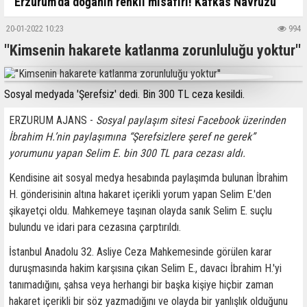
Erzurum'da doğanın renkli misafiri! Kafkas Navruzu
20-01-2022 10:23
994
''Kimsenin hakarete katlanma zorunluluğu yoktur''
Sosyal medyada 'Şerefsiz' dedi. Bin 300 TL ceza kesildi.
ERZURUM AJANS -
Sosyal paylaşım sitesi Facebook üzerinden
İbrahim H.’nin paylaşımına “Şerefsizlere şeref ne gerek”
yorumunu yapan Selim E. bin 300 TL para cezası aldı.
Kendisine ait sosyal medya hesabında paylaşımda bulunan İbrahim
H. gönderisinin altına hakaret içerikli yorum yapan Selim E.'den
şikayetçi oldu. Mahkemeye taşınan olayda sanık Selim E. suçlu
bulundu ve idari para cezasına çarptırıldı.
İstanbul Anadolu 32. Asliye Ceza Mahkemesinde görülen karar
duruşmasında hakim karşısına çıkan Selim E., davacı İbrahim H.'yi
tanımadığını, şahsa veya herhangi bir başka kişiye hiçbir zaman
hakaret içerikli bir söz yazmadığını ve olayda bir yanlışlık olduğunu