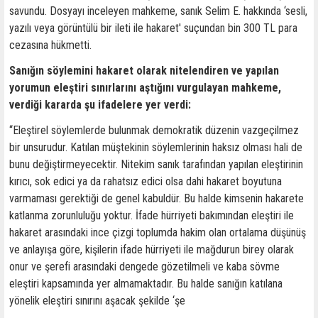
savundu. Dosyayı inceleyen mahkeme, sanık Selim E. hakkında ‘sesli,
yazılı veya görüntülü bir ileti ile hakaret' suçundan bin 300 TL para
cezasına hükmetti.
Sanığın söylemini hakaret olarak nitelendiren ve yapılan
yorumun eleştiri sınırlarını aştığını vurgulayan mahkeme,
verdiği kararda şu ifadelere yer verdi:
“Eleştirel söylemlerde bulunmak demokratik düzenin vazgeçilmez
bir unsurudur. Katılan müştekinin söylemlerinin haksız olması hali de
bunu değiştirmeyecektir. Nitekim sanık tarafından yapılan eleştirinin
kırıcı, sok edici ya da rahatsız edici olsa dahi hakaret boyutuna
varmaması gerektiği de genel kabuldür. Bu halde kimsenin hakarete
katlanma zorunluluğu yoktur. İfade hürriyeti bakımından eleştiri ile
hakaret arasındaki ince çizgi toplumda hakim olan ortalama düşünüş
ve anlayışa göre, kişilerin ifade hürriyeti ile mağdurun birey olarak
onur ve şerefi arasındaki dengede gözetilmeli ve kaba sövme
eleştiri kapsamında yer almamaktadır. Bu halde sanığın katılana
yönelik eleştiri sınırını aşacak şekilde ‘şe