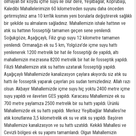
olmayan bir köydü içme suyu ile olur dere, Yeşilbağlar, Köprübaşı,
Kaledibi Mahallelerimizin 60 kilometreden suyunu daha önceden
getirmiştiniz ama 10 km'lik kısmını yeni borularla değiştirerek sağlıklı
bir şekilde su almalarını sağladınız. Mahallemizin ishale hattının ve
atık su hattının fosseptiği tamamen geçen sene yenilendi.
Soğukgöze, Aşağıçaylı, Filiz grup suyu 12 kilometre tamamen
yenilendi. Ormanağzı ek su 5 km, Yolgöze’de içme suyu hattı
yenilenerek 1200 metrelik bir hat ile fosseptiği de yapıldı, altı
mahallemizin mezrasına 8200 metrelik bir hat ile fosseptik yapıldı.
Filizli Mahallemizin atık su hattını uzatarak fosseptiği yapıldı.
Aşağıçaylı Mahallemizde kanalizasyon çaylara akıyordu siz atık su
hattı ile fosseptik yaparak çayırları pis sudan temizlediniz. Allah razı
olsun. Akbayır Mahallemizde içme suyu hiç yoktu 2400 metre içme
suyu yapıldı ve ilaveten GES yapıldı. Karacasu Mahallemize ek su
700 metre yaylamıza 2500 metrelik bir su hattı yapıldı. Ürünlü
Mahallemizde ek su hattı yapıldı. Merkez Yeşilbağlar Mahallesi’ne
atık konutlarına 3,5 kilometrelik ek su ve atık su yapıldı. Başören
Mahallemize kanalizasyon ve su hattı uzatıldı. Kekikli Mahallesi ve
Cevizli bölgesi ek su yapımı tamamlandı. Olgun Mahallemizin