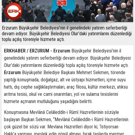
Erzurum Büyükşehir Belediyesi’nin il genelindeki yatırım seferberliği
devam ediyor. Büyükşehir Belediyesi Olur’daki yatırımlarını düzenlediği
toplu açılış töreniyle hizmete açtı.
ERKHABER / ERZURUM - Erzurum
Büyükşehir Belediyesi’nin il
genelindeki yatırım seferberliği devam ediyor. Büyükşehir Belediyesi
Olur’daki yatırımlarını düzenlediği toplu açılış töreniyle hizmete açtı.
Erzurum
Büyükşehir Belediye Başkanı Mehmet Sekmen, törende
yaptığı konuşmada, doğalgaz, alt ve üstyapı hizmetleri, içme suyu
hattı, dış cephe sağlıklaştırmaları, araç filosu, kültür merkezi, atıksu
arıtma tesisi, okul ve cami onarımları, yol ve sulama tesislerini
hizmete açmanın mutluluğunu yaşadığını belirtti.
Konuşmasına Mevlânâ Celâleddîn-i Rûmî Hazretlerinin sözüyle
başlayan Başkan Sekmen, “Mevlânâ Celâleddîn-i Rûmî Hazretlerinin
çok güzel bir sözü var. Mevlana Hazretleri diyor ki; ‘İstiyorsan
Hakk’a varmayı, meslek edin gönül almayı, bırak taşlarda mermer