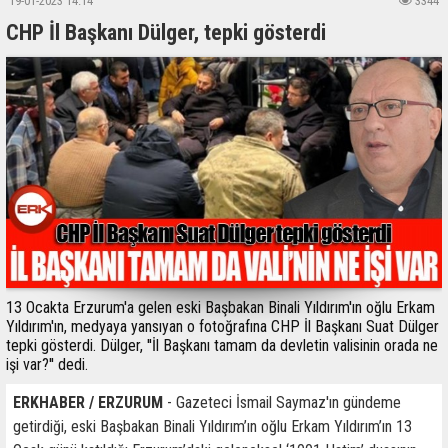
19-01-2023 14:14
3344
CHP İl Başkanı Dülger, tepki gösterdi
13 Ocakta Erzurum'a gelen eski Başbakan Binali Yıldırım'ın oğlu Erkam
Yıldırım'ın, medyaya yansıyan o fotoğrafına CHP İl Başkanı Suat Dülger
tepki gösterdi. Dülger, ''İl Başkanı tamam da devletin valisinin orada ne
işi var?'' dedi.
ERKHABER / ERZURUM
- Gazeteci İsmail Saymaz'ın gündeme
getirdiği, eski Başbakan Binali Yıldırım’ın oğlu Erkam Yıldırım’ın 13