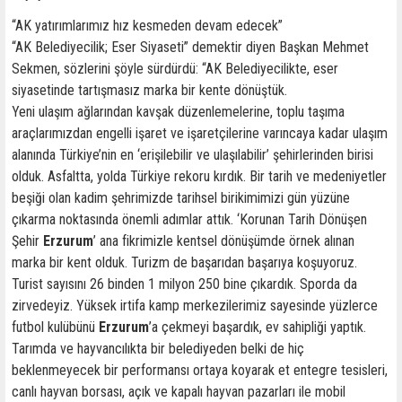
“AK yatırımlarımız hız kesmeden devam edecek”
“AK Belediyecilik; Eser Siyaseti” demektir diyen Başkan Mehmet
Sekmen, sözlerini şöyle sürdürdü: “AK Belediyecilikte, eser
siyasetinde tartışmasız marka bir kente dönüştük.
Yeni ulaşım ağlarından kavşak düzenlemelerine, toplu taşıma
araçlarımızdan engelli işaret ve işaretçilerine varıncaya kadar ulaşım
alanında Türkiye’nin en ‘erişilebilir ve ulaşılabilir’ şehirlerinden birisi
olduk. Asfaltta, yolda Türkiye rekoru kırdık. Bir tarih ve medeniyetler
beşiği olan kadim şehrimizde tarihsel birikimimizi gün yüzüne
çıkarma noktasında önemli adımlar attık. ‘Korunan Tarih Dönüşen
Şehir
Erzurum
’ ana fikrimizle kentsel dönüşümde örnek alınan
marka bir kent olduk. Turizm de başarıdan başarıya koşuyoruz.
Turist sayısını 26 binden 1 milyon 250 bine çıkardık. Sporda da
zirvedeyiz. Yüksek irtifa kamp merkezilerimiz sayesinde yüzlerce
futbol kulübünü
Erzurum
’a çekmeyi başardık, ev sahipliği yaptık.
Tarımda ve hayvancılıkta bir belediyeden belki de hiç
beklenmeyecek bir performansı ortaya koyarak et entegre tesisleri,
canlı hayvan borsası, açık ve kapalı hayvan pazarları ile mobil