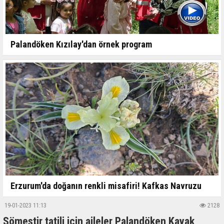
Palandöken Kızılay'dan örnek program
Erzurum'da doğanın renkli misafiri! Kafkas Navruzu
19-01-2023 11:13
2128
Sömestir tatili için aileler Palandöken Kayak