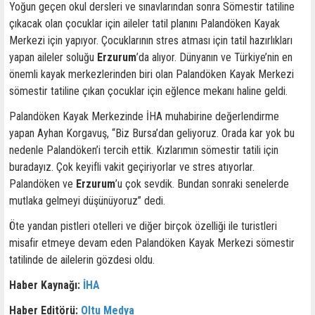
Yoğun geçen okul dersleri ve sınavlarından sonra Sömestir tatiline
çıkacak olan çocuklar için aileler tatil planını Palandöken Kayak
Merkezi için yapıyor. Çocuklarının stres atması için tatil hazırlıkları
yapan aileler soluğu
Erzurum
’da alıyor. Dünyanın ve Türkiye’nin en
önemli kayak merkezlerinden biri olan Palandöken Kayak Merkezi
sömestir tatiline çıkan çocuklar için eğlence mekanı haline geldi.
Palandöken Kayak Merkezinde İHA muhabirine değerlendirme
yapan Ayhan Korgavuş, “Biz Bursa’dan geliyoruz. Orada kar yok bu
nedenle Palandöken’i tercih ettik. Kızlarımın sömestir tatili için
buradayız. Çok keyifli vakit geçiriyorlar ve stres atıyorlar.
Palandöken ve
Erzurum
’u çok sevdik. Bundan sonraki senelerde
mutlaka gelmeyi düşünüyoruz” dedi.
Öte yandan pistleri otelleri ve diğer birçok özelliği ile turistleri
misafir etmeye devam eden Palandöken Kayak Merkezi sömestir
tatilinde de ailelerin gözdesi oldu.
Haber Kaynağı:
İHA
Haber Editörü:
Oltu Medya