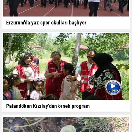
Erzurum'da yaz spor okulları başlıyor
Palandöken Kızılay'dan örnek program