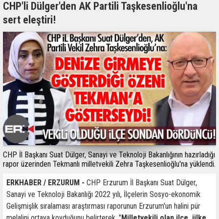
CHP'li Dülger'den AK Partili Taşkesenlioğlu'na
sert eleştiri!
CHP İl Başkanı Suat Dülger, Sanayi ve Teknoloji Bakanlığının hazırladığı
rapor üzerinden Tekmanlı milletvekili Zehra Taşkesenlioğlu'na yüklendi.
ERKHABER / ERZURUM -
CHP Erzurum İl Başkanı Suat Dülger,
Sanayi ve Teknoloji Bakanlığı 2022 yılı, İlçelerin Sosyo-ekonomik
Gelişmişlik sıralaması araştırması raporunun Erzurum'un halini pür
melalini ortaya koyduğunu belirterek, "
Milletvekili olan ilçe, ülke