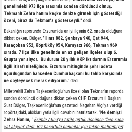
genelindeki 973 ilçe arasında sondan dördüncü olmuş.
Tekmanlı Zehra hanım keşke denize girmek için gösterdiği
özeni, biraz da Tekman'a gösterseydi.
" dedi.
Bakanlığın raporunda Erzurum'da en iyi ilçenin 62. sırada olduğuna
dikkat çeken, Dülger, "
Hınıs 882, Şenkaya 940, Çat 944,
Karaçoban 952, Köprüköy 954, Karayazı 966, Tekman 969
sırada. 7 ilçe ülke genelinde en az gelişen ilçeler olup 6.
Grupta yer alıyor. Bu durum 20 yıllık AKP iktidarının Erzurumla
ilgili itirafı niteliğinde. Erzurum mitinginde şehri adeta
uçurduğundan bahseden Cumhurbaşkanı bu tablo karşısında
ne söyleyecek merak ediyorum.
" dedi.
Milletvekili Zehra Taşkesenlioğlu'nun ilçesi olan Tekman'ın raporda
sondan dördüncü olduğuna dikkat çeken CHP Erzurum İl Başkanı
Suat Dülger, Taşkesenlioğlu'nun gazeteci Nagehan Alçı'ya verdiği
ropörtajdaki, aldıkları yatla ilgili cevabını hatırlatarak, "
Ne demişti
Zehra Hanım, '
Eşimle Atina’ya tatile gittik. dönünce “ben sana
yat alayım” dedi. Biz başörtülü hanımlar için tekne mahremiyet