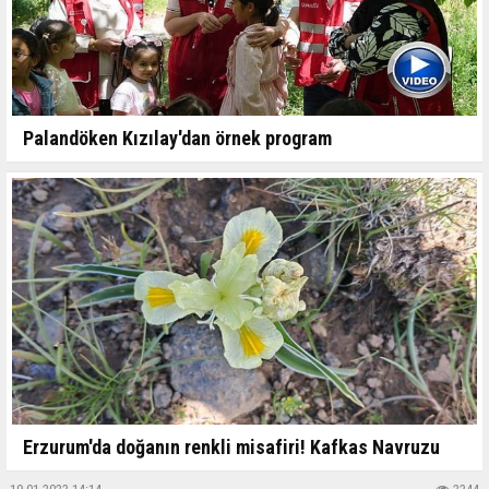
Palandöken Kızılay'dan örnek program
Erzurum'da doğanın renkli misafiri! Kafkas Navruzu