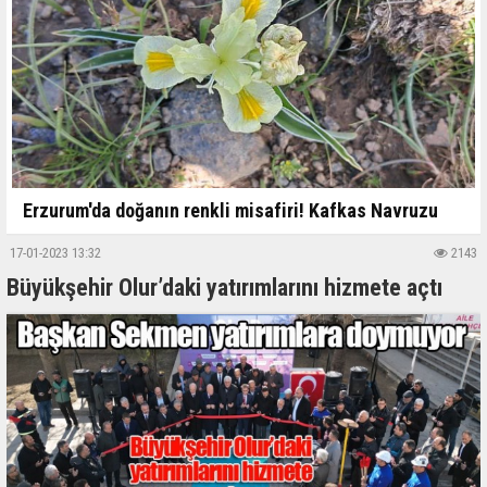
Erzurum'da doğanın renkli misafiri! Kafkas Navruzu
17-01-2023 13:32
2143
Büyükşehir Olur’daki yatırımlarını hizmete açtı