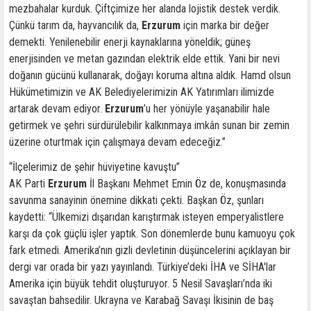
mezbahalar kurduk. Çiftçimize her alanda lojistik destek verdik.
Çünkü tarım da, hayvancılık da,
Erzurum
için marka bir değer
demekti. Yenilenebilir enerji kaynaklarına yöneldik; güneş
enerjisinden ve metan gazından elektrik elde ettik. Yani bir nevi
doğanın gücünü kullanarak, doğayı koruma altına aldık. Hamd olsun
Hükümetimizin ve AK Belediyelerimizin AK Yatırımları ilimizde
artarak devam ediyor.
Erzurum
’u her yönüyle yaşanabilir hale
getirmek ve şehri sürdürülebilir kalkınmaya imkân sunan bir zemin
üzerine oturtmak için çalışmaya devam edeceğiz.”
“İlçelerimiz de şehir hüviyetine kavuştu”
AK Parti
Erzurum
İl Başkanı Mehmet Emin Öz de, konuşmasında
savunma sanayinin önemine dikkati çekti. Başkan Öz, şunları
kaydetti: “Ülkemizi dışarıdan karıştırmak isteyen emperyalistlere
karşı da çok güçlü işler yaptık. Son dönemlerde bunu kamuoyu çok
fark etmedi. Amerika’nın gizli devletinin düşüncelerini açıklayan bir
dergi var orada bir yazı yayınlandı. Türkiye’deki İHA ve SİHA'lar
Amerika için büyük tehdit oluşturuyor. 5 Nesil Savaşları’nda iki
savaştan bahsedilir. Ukrayna ve Karabağ Savaşı İkisinin de baş