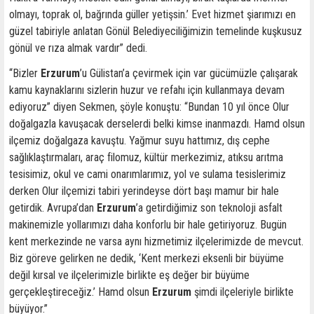
olmayı, toprak ol, bağrında güller yetişsin.’ Evet hizmet şiarımızı en
güzel tabiriyle anlatan Gönül Belediyeciliğimizin temelinde kuşkusuz
gönül ve rıza almak vardır” dedi.
“Bizler
Erzurum
’u Gülistan’a çevirmek için var gücümüzle çalışarak
kamu kaynaklarını sizlerin huzur ve refahı için kullanmaya devam
ediyoruz” diyen Sekmen, şöyle konuştu: “Bundan 10 yıl önce Olur
doğalgazla kavuşacak derselerdi belki kimse inanmazdı. Hamd olsun
ilçemiz doğalgaza kavuştu. Yağmur suyu hattımız, dış cephe
sağlıklaştırmaları, araç filomuz, kültür merkezimiz, atıksu arıtma
tesisimiz, okul ve cami onarımlarımız, yol ve sulama tesislerimiz
derken Olur ilçemizi tabiri yerindeyse dört başı mamur bir hale
getirdik. Avrupa’dan
Erzurum
’a getirdiğimiz son teknoloji asfalt
makinemizle yollarımızı daha konforlu bir hale getiriyoruz. Bugün
kent merkezinde ne varsa aynı hizmetimiz ilçelerimizde de mevcut.
Biz göreve gelirken ne dedik, ‘Kent merkezi eksenli bir büyüme
değil kırsal ve ilçelerimizle birlikte eş değer bir büyüme
gerçekleştireceğiz.’ Hamd olsun
Erzurum
şimdi ilçeleriyle birlikte
büyüyor.”