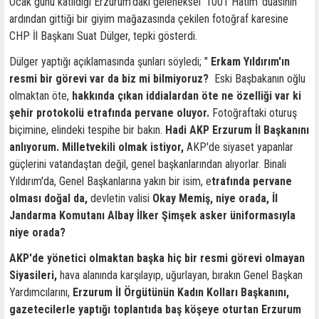
Ocak günü katıldığı Erzurum’daki geleneksel ‘1001 Hatim’ duasının
ardından gittiği bir giyim mağazasında çekilen fotoğraf karesine
CHP İl Başkanı Suat Dülger, tepki gösterdi.
Dülger yaptığı açıklamasında şunları söyledi; "
Erkam Yıldırım'ın
resmi bir görevi var da biz mi bilmiyoruz?
Eski Başbakanın oğlu
olmaktan öte,
hakkında çıkan iddialardan öte ne özelliği var ki
şehir protokolü etrafında pervane oluyor.
Fotoğraftaki oturuş
biçimine, elindeki tespihe bir bakın.
Hadi AKP Erzurum İl Başkanını
anlıyorum. Milletvekili olmak istiyor,
AKP'de siyaset yapanlar
güçlerini vatandaştan değil, genel başkanlarından alıyorlar. Binali
Yıldırım'da, Genel Başkanlarına yakın bir isim, e
trafında pervane
olması doğal da,
devletin valisi
Okay Memiş, niye orada, İl
Jandarma Komutanı Albay İlker Şimşek asker üniformasıyla
niye orada?
AKP'de yönetici olmaktan başka hiç bir resmi görevi olmayan
Siyasileri,
hava alanında karşılayıp, uğurlayan, bırakın Genel Başkan
Yardımcılarını,
Erzurum İl Örgütünün Kadın Kolları Başkanını,
gazetecilerle yaptığı toplantıda baş köşeye oturtan Erzurum