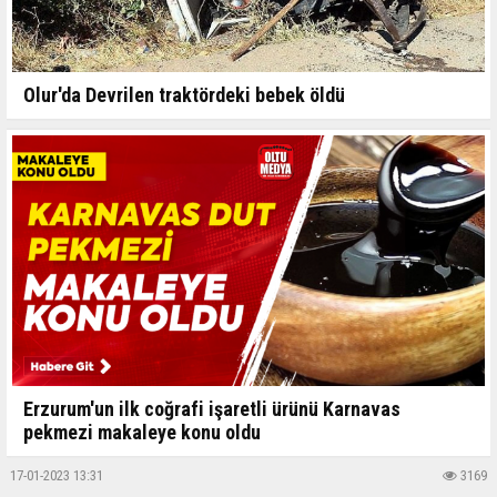
Olur'da Devrilen traktördeki bebek öldü
Erzurum'un ilk coğrafi işaretli ürünü Karnavas
pekmezi makaleye konu oldu
17-01-2023 13:31
3169