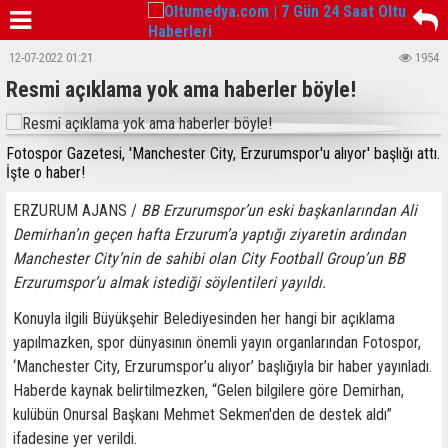
12-07-2022 01:21
1954
Resmi açıklama yok ama haberler böyle!
Fotospor Gazetesi, 'Manchester City, Erzurumspor'u alıyor' başlığı attı.
İşte o haber!
ERZURUM AJANS /
BB Erzurumspor’un eski başkanlarından Ali
Demirhan’ın geçen hafta Erzurum’a yaptığı ziyaretin ardından
Manchester City’nin de sahibi olan City Football Group’un BB
Erzurumspor’u almak istediği söylentileri yayıldı.
Konuyla ilgili Büyükşehir Belediyesinden her hangi bir açıklama
yapılmazken, spor dünyasının önemli yayın organlarından Fotospor,
‘Manchester City, Erzurumspor’u alıyor’ başlığıyla bir haber yayınladı.
Haberde kaynak belirtilmezken, “Gelen bilgilere göre Demirhan,
kulübün Onursal Başkanı Mehmet Sekmen'den de destek aldı”
ifadesine yer verildi.