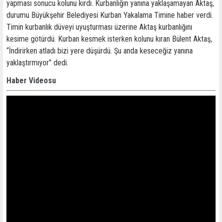
yapması sonucu kolunu kırdı. Kurbanlığın yanına yaklaşamayan Aktaş,
durumu Büyükşehir Belediyesi Kurban Yakalama Timine haber verdi.
Timin kurbanlık düveyi uyuşturması üzerine Aktaş kurbanlığını
kesime götürdü. Kurban kesmek isterken kolunu kıran Bülent Aktaş,
“İndirirken atladı bizi yere düşürdü. Şu anda keseceğiz yanına
yaklaştırmıyor” dedi.
Haber Videosu