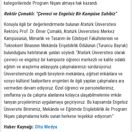
kategorilerinde Program Nişanı almaya hak kazandı.
Rektör Çomaklı: “Çevreci ve Engelsiz Bir Kampüse Sahibiz”
Konuyla ilgili bir değerlendirmede bulunan Atatürk Üniversitesi
Rektörü Prof. Dr. Ömer Çomaklı, Atatürk Üniversitesi Merkez
Kampüsünün, Mimarlık ve Tasarım ile Edebiyat Fakültelerinin ve
Teknokent Binasının Mekânda Erişebilirlik Ödülünün (Turuncu Bayrak)
bulunduğunu hatırlatarak şunları söyledi: “Atatürk Üniversitesi olarak
çevreci ve engelsiz bir kampüste öğrenci merkezli ve kalite odaklı
eğitim ve araştırma anlayışıyla çalışmalarımızı sürdürüyoruz.
Üniversitemizde engelli bireylerin mekânlara, eğitsel imkânlara ve
sosyo-kültürel faaliyetlere erişimleri ile ilgili yapılan çalışmalara ara
vermeden devam ediyoruz. Özel öğrenci ve personellerimiz,
sınıflarına ya da çalışma alanlarına kolayca ulaşabilmelerine imkân
tanıyan projelerimizi uygulamaya geçiriyoruz. Bu kapsamda Engelsiz
Üniversite Birimimiz, Mekânda ve Eğitimde Erişilebilirlik ile Program
Nişanı çalışmalarına katkı sunan herkese teşekkür ediyorum.”
Haber Kaynağı:
Oltu Medya