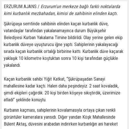
ERZURUM AJANS /
Erzurum'un merkeze bağlı farklı noktalarda
kimi kurbanlık mezbahadan, kimisi de sahibinin elinden kaçtı.
Şükrüpaşa semtinde sahibinin elinden kaçan kurbanlık düve,
vatandaşlar tarafından yakalanamayınca durum Büyükşehir
Belediyesi Kurban Yakalama Timine bildirildi. Olay yerine gelen ekip
kurbanlık düveye uyuşturucu iğne yaptı. Sahiplerinin yakalayacağı
sırada kaçan kurbanlık ortalığı birbirine kattı. Kurbanlık düve kaçarak
yaklaşık 10 kilometre koştuktan sonra 10 kişi tarafından güçlükle
yakalandı.
Kaçan kurbanlık sahibi Yiğit Katkat, “Şükrüpaşadan Sanayi
mahallesine kadar kaçtı. Halen daha peşindeyiz. 2 saat kovaladık,
şimdi ekipleri çağırdık. 20 kişi birden köşeye sıkıştırdık, üzerimize
atladı” şeklinde konuştu.
Kurbanın kaçması, sahiplerinin kovalamasıyla ortaya çıkan renkli
görüntüler kameralara yansıdı. Diğer yandan Köşk Mahallesinde
Bülent Aktaş, düvesini arabadan indirirken kurbanlığın ani hareket